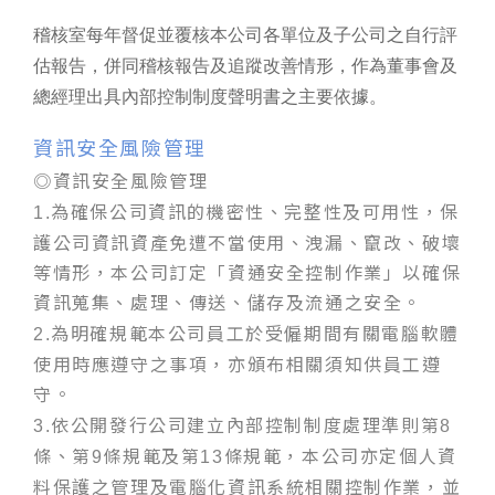
稽核室每年督促並覆核本公司各單位及子公司之自行評
估報告，併同稽核報告及追蹤改善情形，作為董事會及
總經理出具內部控制制度聲明書之主要依據。
資訊安全風險管理
◎資訊安全風險管理
為確保公司資訊的機密性、完整性及可用性，保
1.
護公司資訊資產免遭不當使用、洩漏、竄改、破壞
等情形，本公司訂定「資通安全控制作業」以確保
資訊蒐集、處理、傳送、儲存及流通之安全。
為明確規範本公司員工於受僱期間有關電腦軟體
2.
使用時應遵守之事項，亦頒布相關須知供員工遵
守。
依公開發行公司建立內部控制制度處理準則第
3.
8
條、第
條規範及第
條規範，本公司亦定個人資
9
13
料保護之管理及電腦化資訊系統相關控制作業，並